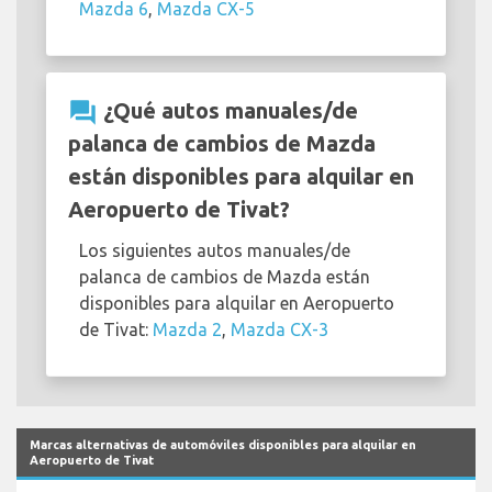
Mazda 6
,
Mazda CX-5
question_answer
¿Qué autos manuales/de
palanca de cambios de Mazda
están disponibles para alquilar en
Aeropuerto de Tivat?
Los siguientes autos manuales/de
palanca de cambios de Mazda están
disponibles para alquilar en Aeropuerto
de Tivat:
Mazda 2
,
Mazda CX-3
Marcas alternativas de automóviles disponibles para alquilar en
Aeropuerto de Tivat