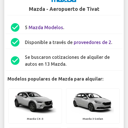
Mazda - Aeropuerto de Tivat
check_circle
5
Mazda Modelos
.
check_circle
Disponible a través de
proveedores de 2
.
Se buscaron cotizaciones de alquiler de
check_circle
autos en 13 Mazda.
Modelos populares de Mazda para alquilar:
Mazda CX-3
Mazda 3 Sedan