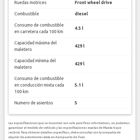
Ruedas motrices
Front wheel drive
Combustible
diesel
Consumo de combustible
4.5 l
en carretera cada 100 km
Capacidad máxima del
429 l
maletero
Capacidad mínima del
429 l
maletero
Consumo de combustible
en conducción mixta cada
5.1 l
100 km
Numero de asientos
5
Las especificaciones que se muestran son solo para fines informativos, no podemos
garantizar el modelo de vehículo y las especificaciones exactas de Mazda 6 que
recibirá. Para obtener detalles específicos, debe consultar con la compañía de
alquiler de automóviles dada en Aeropuerto de Tivat.