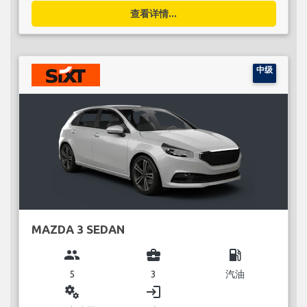
查看详情...
中级
MAZDA 3 SEDAN
group
business_center
local_gas_station
5
3
汽油
miscellaneous_services
login