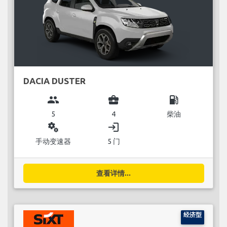
DACIA DUSTER
group
business_center
local_gas_station
5
4
柴油
miscellaneous_services
login
手动变速器
5 门
查看详情...
经济型