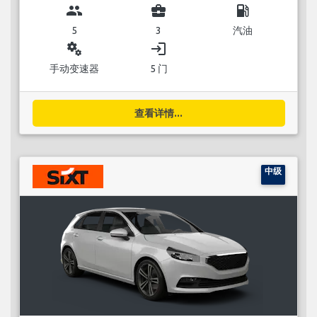
group
business_center
local_gas_station
5
3
汽油
miscellaneous_services
login
手动变速器
5 门
查看详情...
中级