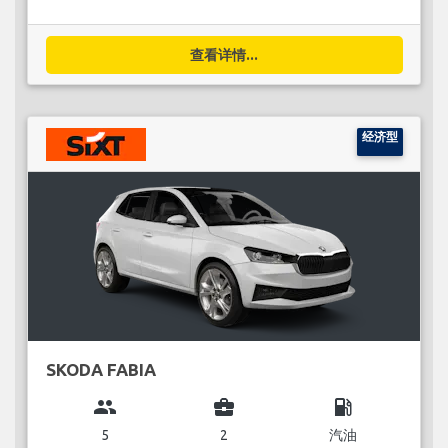
查看详情...
经济型
SKODA FABIA
group
business_center
local_gas_station
5
2
汽油