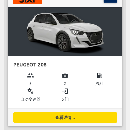
PEUGEOT 208
group
business_center
local_gas_station
5
2
汽油
miscellaneous_services
login
自动变速器
5 门
查看详情...