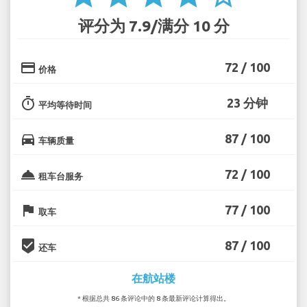
评分为 7.9/满分 10 分
credit_card
72 / 100
价格
timer
23 分钟
平均等待时间
directions_car
87 / 100
车辆质量
room_service
72 / 100
租车台服务
flag
77 / 100
取车
beenhere
87 / 100
还车
在航站楼
* 根据总共 86 条评论中的 8 条最新评论计算得出。