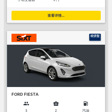
查看详情...
经济型
FORD FIESTA
group
business_center
local_gas_station
5
2
汽油