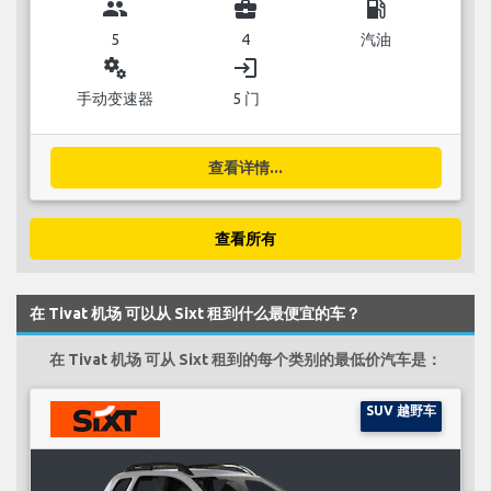
group
business_center
local_gas_station
5
4
汽油
miscellaneous_services
login
手动变速器
5 门
查看详情...
查看所有
在 Tivat 机场 可以从 Sixt 租到什么最便宜的车？
在 Tivat 机场 可从 Sixt 租到的每个类别的最低价汽车是：
SUV 越野车