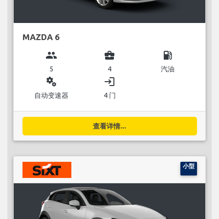
MAZDA 6
group
business_center
local_gas_station
5
4
汽油
miscellaneous_services
login
自动变速器
4 门
查看详情...
小型