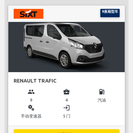
9座厢型车
RENAULT TRAFIC
group
business_center
local_gas_station
9
4
汽油
miscellaneous_services
login
手动变速器
5 门