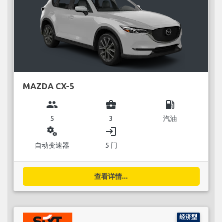
MAZDA CX-5
group
business_center
local_gas_station
5
3
汽油
miscellaneous_services
login
自动变速器
5 门
查看详情...
经济型