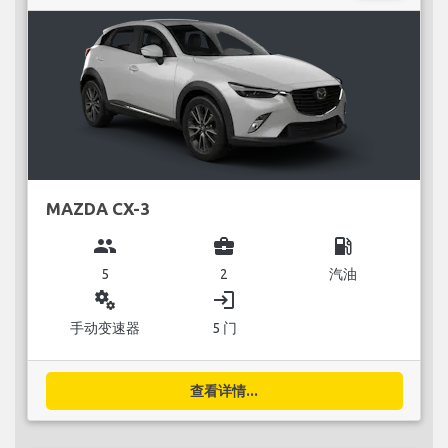
MAZDA CX-3
group
business_center
local_gas_station
5
2
汽油
miscellaneous_services
login
手动变速器
5 门
查看详情...