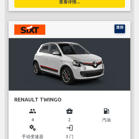
查看详情...
迷你
RENAULT TWINGO
group
business_center
local_gas_station
4
2
汽油
miscellaneous_services
login
手动变速器
3 门