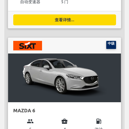
自动变速器
5 门
查看详情...
中级
MAZDA 6
group
business_center
local_gas_station