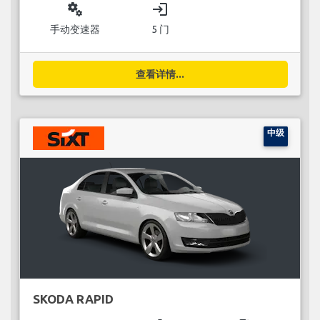
miscellaneous_services
login
手动变速器
5 门
查看详情...
中级
SKODA RAPID