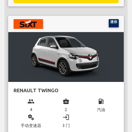
迷你
RENAULT TWINGO
group
business_center
local_gas_station
4
2
汽油
miscellaneous_services
login
手动变速器
3 门