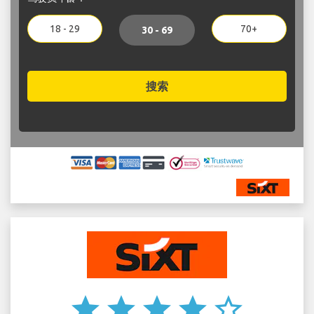
18 - 29
70+
30 - 69
搜索
star
star
star
star
star_border