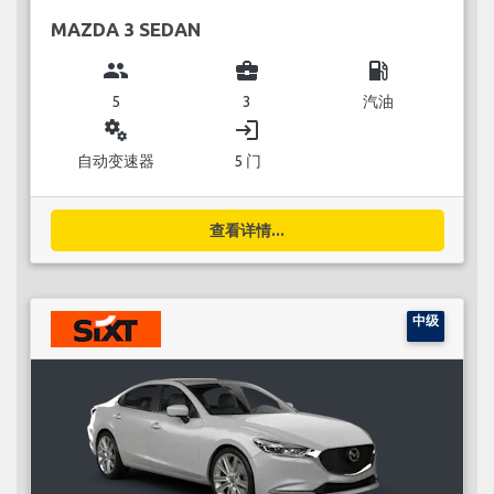
MAZDA 3 SEDAN
group
business_center
local_gas_station
5
3
汽油
miscellaneous_services
login
自动变速器
5 门
查看详情...
中级