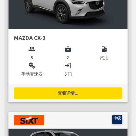
MAZDA CX-3
group
business_center
local_gas_station
5
2
汽油
miscellaneous_services
login
手动变速器
5 门
查看详情...
中级