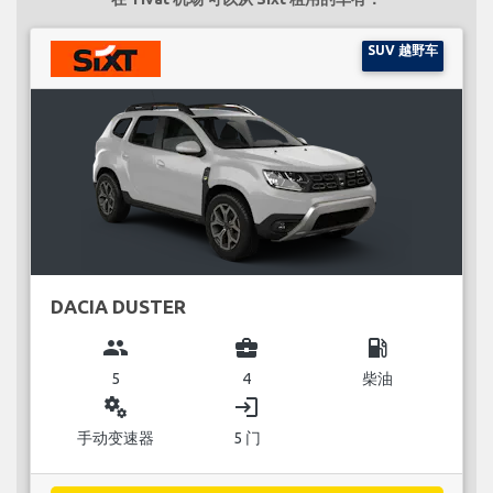
SUV 越野车
DACIA DUSTER
group
business_center
local_gas_station
5
4
柴油
miscellaneous_services
login
手动变速器
5 门