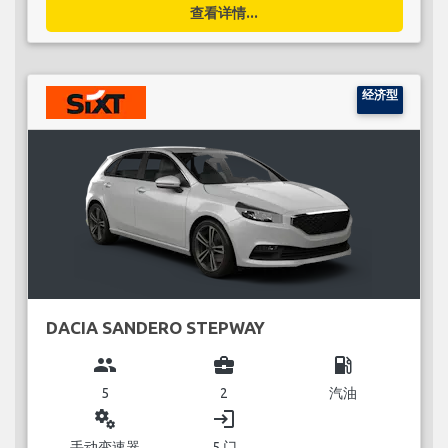
查看详情...
经济型
DACIA SANDERO STEPWAY
group
business_center
local_gas_station
5
2
汽油
miscellaneous_services
login
手动变速器
5 门