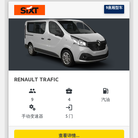
9座厢型车
RENAULT TRAFIC
group
business_center
local_gas_station
9
4
汽油
miscellaneous_services
login
手动变速器
5 门
查看详情...