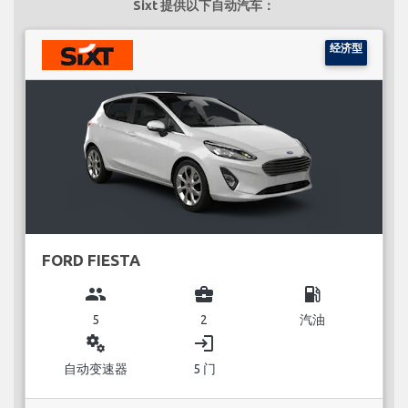
Sixt 提供以下自动汽车：
经济型
FORD FIESTA
group
business_center
local_gas_station
5
2
汽油
miscellaneous_services
login
自动变速器
5 门