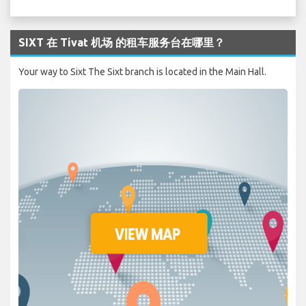
SIXT 在 Tivat 机场 的租车服务台在哪里？
Your way to Sixt The Sixt branch is located in the Main Hall.