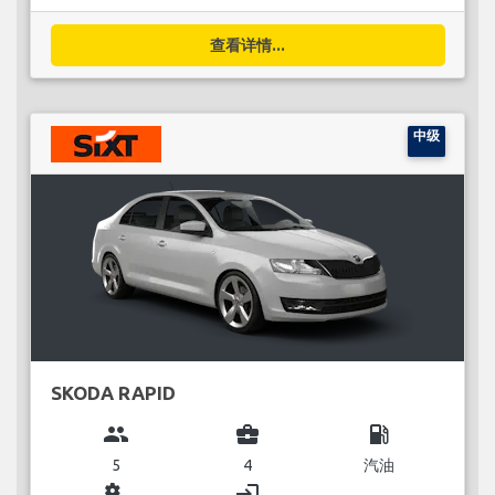
查看详情...
中级
SKODA RAPID
group
business_center
local_gas_station
5
4
汽油
miscellaneous_services
login