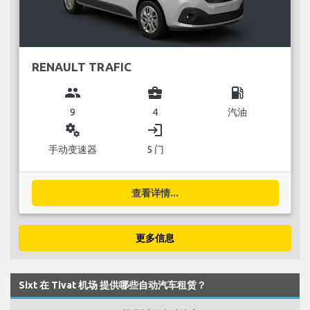
RENAULT TRAFIC
group
business_center
local_gas_station
9
4
汽油
miscellaneous_services
login
手动变速器
5 门
查看详情...
更多信息
Sixt 在 Tivat 机场 提供哪些自动汽车租赁？