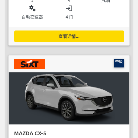
5
4
汽油
miscellaneous_services
login
自动变速器
4 门
查看详情...
中级
MAZDA CX-5